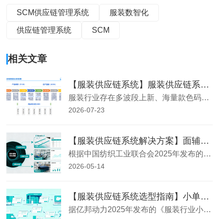
SCM供应链管理系统
服装数智化
供应链管理系统
SCM
相关文章
【服装供应链系统】服装供应链系统 SCM 有哪些主要功能｜服饰 SCM 全模块详解
服装行业存在多波段上新、海量款色码SKU、面料批次缸差管控、外协工厂分散、ODM/OEM/小单快反混合经营等独有业务特征，通用制造业ERP很难适配服饰细分场景。专业服装供应链系统（服装SCM）融合PLM研发、PMC物料计划、SRM供应商协同、外协生产管控、供应链财务核算、数据看板等一体化能力，覆盖商
2026-07-23
【服装供应链系统解决方案】面辅料采购的“黑洞”怎么补？MRP自动算料告别积压与断料
根据中国纺织工业联合会2025年发布的《纺织服装行业供应链效率报告》，服装企业因采购计划不准确导致的面辅料库存积压和停工待料损失，平均占年营收的5%-8%，其中因物料短缺导致的订单延误占比高达34%。数据来源：中国纺织工业联合会官网。本文将从MRP物料需求运算、一键采购生成、采购进度跟踪三个模块，解
2026-05-14
【服装供应链系统选型指南】小单快反时代，生产排程如何“秒级响应”客户订单变化？
据亿邦动力2025年发布的《服装行业小单快反实施调研报告》，82%的服装企业表示其生产计划系统无法有效应对频繁的订单变更，“计划赶不上变化”成为生产管理常态，平均每单产生3.2次计划调整。数据来源：亿邦动力网。本文将从生产排程原理、自定义进度节点、生产报工三个模块，解析如何通过专业的【服装供应链系统