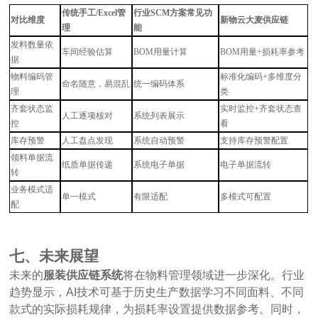
传统手工
/Excel管
行业
SCM方案常见功
对比维度
新物云大麦供应链
理
能
发料数量依
车间经验估算
BOM用量计算
BOM用量+损耗率参考
据
物料编码管
标准化编码
+多维度分
命名随意，易混乱
统一编码体系
理
类
齐套状态监
实时监控
+齐套状态查
人工逐项核对
系统列表展示
控
看
库存预警
人工盘点发现
系统自动预警
支持库存预警配置
领料单据流
纸质单据传递
系统电子单据
电子单据流转
转
业务模式适
单一模式
有限适配
多模式可配置
配
七、未来展望
未来的
服装供应链系统
将在物料管理领域进一步深化。行业
趋势显示，
AI技术可基于历史生产数据学习不同面料、不同
款式的实际损耗规律，为损耗率设置提供数据参考。同时，