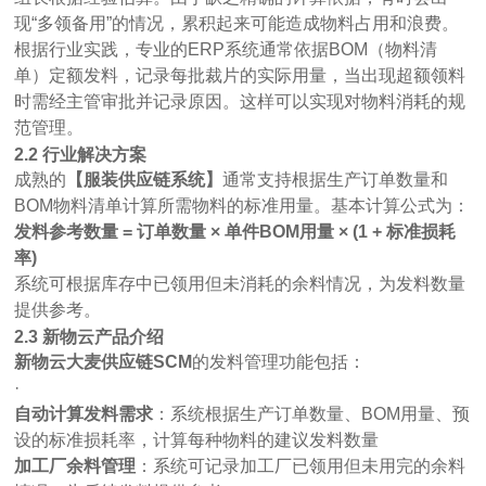
现
“多领备用”的情况，累积起来可能造成物料占用和浪费。
根据行业实践，专业的
ERP系统通常依据BOM（物料清
单）定额发料，记录每批裁片的实际用量，当出现超额领料
时需经主管审批并记录原因。这样可以实现对物料消耗的规
范管理。
2.2 行业解决方案
成熟的
【服装供应链系统】
通常支持根据生产订单数量和
BOM物料清单计算所需物料的标准用量。基本计算公式为：
发料参考数量
= 订单数量 × 单件BOM用量 × (1 + 标准损耗
率)
系统可根据库存中已领用但未消耗的余料情况，为发料数量
提供参考。
2.3 新物云产品介绍
新物云大麦供应链
SCM
的发料管理功能包括：
·
自动计算发料需求
：系统根据生产订单数量、
BOM用量、预
设的标准损耗率，计算每种物料的建议发料数量
加工厂余料管理
：系统可记录加工厂已领用但未用完的余料