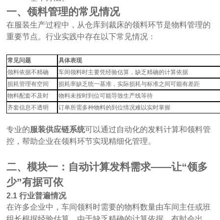
一、领料管理的常见情况
在服装生产过程中，从仓库到裁床的领料环节是物料管理的
重要节点。行业实践中存在以下常见情况：
常见问题
具体表现
领料依据不精确
车间领料时主要凭经验估算，缺乏精确的计算依据
损耗管理有空间
损耗率缺乏统一基准，实际损耗与标准之间可能有差距
物料配套不及时
物料未按时到位可能导致生产线等待
齐套信息不透明
订单所需多种物料的到位情况难以实时掌握
专业的
服装供应链系统
可以通过自动化的发料计算和领料管
控，帮助企业在领料环节实现精细化管理。
二、模块一：自动计算发料需求
——让“领多
少”有据可依
2.1 行业普遍情况
在许多企业中，车间领料时需要的物料数量由车间主任或班
组长根据经验估算。由于缺乏精确的计算依据，有时会出