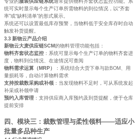
专业的
服装供应链系统
通常提供物料齐套状态监控功能。系
统可实时显示每个生产订单所需物料的到位情况，以
“齐套
率”或“缺料清单”的形式展示。
系统还可以设置最低库存预警，当物料低于安全库存时自动
触发补货提醒。
3.3 新物云产品介绍
新物云大麦供应链
SCM
的物料管理功能包括：
物料齐套状态监控
：系统可显示每个生产订单的物料齐套进
度，物料到位情况、在途情况可查阅
物料需求运算（
MRP）
：系统结合大货下单与款
BOM、用
量损耗等，自动计算物料需求
支持按裁数采购或补领
：当发现物料不足时，可从系统发起
补采或补领申请
预约入库管理
：支持供应商入库预约及到货提醒，便于仓库
提前安排
四、模块三：裁数管理与柔性领料
——适应小
批量多品种生产