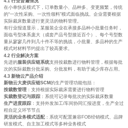
4.1 行业普遍情况
在小单快反模式下，订单数量小、品种多、变更频繁，传统
的
“一次性采购、一次性领料”模式面临挑战。企业需要根据
实际裁床数量进行更灵活的物料管理。
有行业报道显示，某服装企业在承接多品种小批量任务时，
面临号型体系庞大（成套产品号型接近百个）、每个号型数
量从寥寥几件到几十件不等的挑战，小批量、多品种的生产
模式对材料节约提出了较高要求
。
4.2 行业解决方案
先进的
服装供应链系统
支持按裁数进行物料管理，根据每批
次的实际裁数分批采购、分批发料，有助于减少库存占用。
4.3 新物云产品介绍
新物云大麦供应链
SCM
的生产管理功能包括：
按裁数管理
：支持根据实际裁床需要进行物料管理
实裁数登记与跟踪
：系统可记录每批次的实际裁床数量
生产进度跟踪
：支持外发加工
/车间协同汇报进度，生产全过
程自定义环节节点
灵活的业务模式适配
：系统可配置兼容
FOB经销模式、品牌
研发模式、自主加工模式等多种业务模式