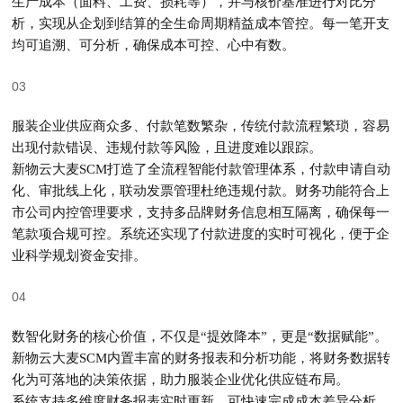
生产成本
（面料、工费、损耗等），并与核价基准进行对比分
析，实现
从企划到结算的全生命周期精益成本管控
。每一笔开支
均可追溯、可分析，确保成本可控、心中有数。
智能付款管理，合规高效，风险可控
03
服装企业供应商众多、付款笔数繁杂，传统付款流程繁琐，容易
出现付款错误、违规付款等风险，且进度难以跟踪。
新物云大麦SCM打造了
全流程智能付款管理体系
，
付款申请自动
化、审批线上化，联动发票管理杜绝违规付款
。财务功能符合上
市公司内控管理要求，支持多品牌财务信息相互隔离，确保每一
笔款项合规可控
。系统还实现了付款进度的实时可视化，便于企
业科学规划资金安排。
数据化财务分析，为决策提供支撑
04
数智化财务的核心价值，
不仅是“提效降本”，更是“数据赋能”
。
新物云大麦SCM内置
丰富的财务报表和分析功能
，将
财务数据转
化为可落地的决策依据
，助力服装企业优化供应链布局。
系统支持多维度财务报表实时更新，可快速完成成本差异分析、