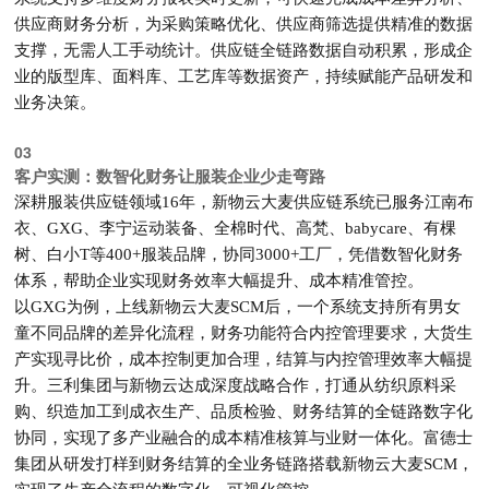
供应商财务分析，为采购策略优化、供应商筛选提供精准的数据
支撑，无需人工手动统计。供应链全链路数据自动积累，形成企
业的
版型库
、面料库、工艺库等数据资产，持续赋能产品研发和
业务决策
。
03
客户实测：数智化财务让服装企业少走弯路
深耕服装供应链领域16年，新物云大麦供应链系统已服务
江南布
衣、
GXG
、李宁运动装备、全棉时代、高梵、babycare、有棵
树、白小T等400+服装品牌，协同3000+工厂
，凭借数智化财务
体系，帮助企业实现财务效率大幅提升、成本精准管控
。
以
GXG
为例，上线新物云大麦SCM后，一个系统支持所有男女
童不同品牌的差异化流程，财务功能符合内控管理要求，大货生
产实现寻比价，成本控制更加合理，结算与内控管理效率大幅提
升
。
三利集团
与新物云达成深度战略合作，打通从纺织原料采
购、织造加工到成衣生产、品质检验、财务结算的全链路数字化
协同，实现了多产业融合的成本精准核算与业财一体化
。
富德士
集团
从研发打样到财务结算的全业务链路搭载新物云大麦SCM，