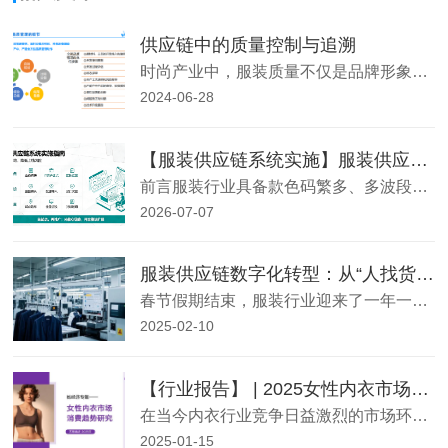
供应链中的质量控制与追溯
时尚产业中，服装质量不仅是品牌形象的体现，更是消费者信赖的基石。然而，在庞大的服装供应链中，如何构建
2024-06-28
【服装供应链系统实施】服装供应链系统 SCM 的实施流程
前言服装行业具备款色码繁多、多波段上新、外协工厂分散、打样与大货双线并行、结算模式复杂等专属特性，因此服装垂直SCM（PLM+SCM+SRM一体化系统）的实施流程和通用制造业ERP存在明显差异。一套完整落地并非简单开通账号，需要按标准化阶段推进，同步完成业务梳理、数据治理、系统配置、上下游协同接入、
2026-07-07
服装供应链数字化转型：从“人找货”到“货找人” —— 新物云大麦供应链系统助力服装企业春节后复工复产
春节假期结束，服装行业迎来了一年一度的复工复产潮。延续去年服装行业及外部因素的深刻影响，今年许多服装企业依然面临着不少新的挑战：原材料价格上涨、劳动力成本上升、消费者需求多样化…… 如何在激烈的市场竞争中脱颖而出，成为摆在每个服装企业面前的难题。
2025-02-10
【行业报告】 | 2025女性内衣市场消费趋势研究报告
在当今内衣行业竞争日益激烈的市场环境下，品质、个性化和智能化成为了内衣品类的核心发展趋势。新物云用户蕉内、有棵树、松山棉、奥莉等内衣品牌正是凭借对这些趋势的精准把握和持续创新，在市场中脱颖而出。而新物云作为数智化服装供应链领域的头部服务商，为内衣品类用户提供了强大的供应链支持，助力用户们更好地适应市场变化，满足消费者的需求。
2025-01-15