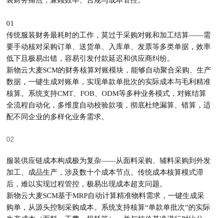
01
传统服装财务最耗时的工作，莫过于采购对账和加工结算——需
要手动核对采购订单、送货单、入库单、发票等多类单据，效率
低下且极易出错，容易引发付款延迟和供应商纠纷。
新物云大麦SCM的财务核算对账模块，能够自动
聚合采购、生产
数据，一键生成对账单
，实现
单款单批次的实际成本与毛利精准
核算
。系统支持
CMT
、FOB、ODM等多种业务模式，对账结算
全流程自动化，多维度自动校验款项，彻底杜绝漏算、错算，适
配不同企业的多样化业务需求
。
全生命周期成本管控，精准把控每一笔开支
02
服装供应链成本构成极为复杂——从面料采购、辅料采购到外发
加工、成品生产，涉及数十个成本节点。传统成本核算模式滞
后，难以实现过程管控，极易出现成本超支问题。
新物云大麦SCM基于
MRP
自动计算精准物料需求，一键生成采
购单，从源头控制采购成本
。系统支持核算“
单款单批次”的实际