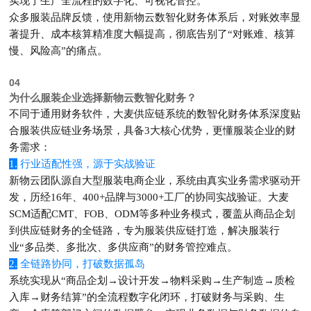
实现了生产全流程的数字化、可视化管控
。
众多服装品牌反馈，使用新物云数智化财务体系后，对账效率显
著提升、成本核算精准度大幅提高，彻底告别了“对账难、核算
慢、风险高”的痛点。
04
为什么服装企业选择新物云数智化财务？
不同于通用财务软件，大麦供应链系统的
数智化财务体系深度贴
合服装供应链业务场景
，具备3大核心优势，更懂服装企业的财
务需求：
1.
行业适配性强，源于实战验证
新物云团队源自大型服装电商企业，系统由真实业务需求驱动开
发，历经16年、400+品牌与3000+工厂的协同实战验证
。大麦
SCM适配CMT、
FOB
、ODM等多种业务模式，覆盖从商品企划
到供应链财务的全链路，专为服装供应链打造，解决服装行
业“多品类、多批次、多供应商”的财务管控难点
。
2.
全链路协同，打破数据孤岛
系统实现从“商品企划→设计开发→物料采购→生产制造→质检
入库→财务结算”的全流程数字化闭环，打破财务与采购、生