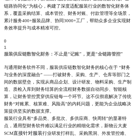
链路协同化
”为核心，构建了
深度适配服装行业的数智化财务体
系
，覆盖
采购结算、成本管控、财务对账、付款管理等全场景
，
累计服务400+服装品牌、协同3000+工厂，帮助众多企业实现
财
务效率提升与成本精准可控
。
0
1
服装供应链数智化财务：不止是“记账”，更是“全链路管控”
与通用财务软件不同，服装供应链数智化财务的核心在于
“
财务
与业务的深度融合
”
——打破财务、采购、生产、仓库等部门之
间的数据壁垒，实现从商品企划、设计研发、物料采购、生产制
造、质检入库到财务结算的
全流程财务数据自动同步、智能核
算，让财务管控贯穿供应链每一个环节
。这不仅
彻底解决了传统
财务“
对账累、核算难、风险高
”的内耗问题
，
更能
为企业战略决
策提供坚实的数据支撑
。
服装行业具有“多品类、多批次、多供应商、快周转”的显著特
点，通用型财务软件难以满足行业的精细化需求，
新物云大麦
直接针对服装
SCM
行业
研发打样乱、采购黑洞、外发管控难、