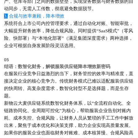
产、仓库等部门之间的数据壁垒，实现业务数据与财务数据的自
动同步，无需人工传数，彻底避免数据脱节
。
3.
合规与效率兼顾，降本增效
系统符合上市公司内控管理要求，通过自动化对账、智能审批，
大幅提升财务效率，降低合规风险。同时提供“SaaS模式”（零风
险、快部署）与“本地化部署”（满足集团深度需求）两种选择，
企业可根据自身发展阶段灵活选用
。
05
结语：数智化财务，解锁服装供应链降本增效新密码
在服装行业竞争日益激烈的当下，财务管控的效率与精准度，直
接决定企业的核心竞争力。传统财务模式已难以适配服装供应链
的快周转、高复杂度需求，数智化转型不是选择题，而是生存
题。
新物云大麦供应链系统数智化财务体系，以“
全流程自动化、全
链路协同化、全周期可控化
”为核心，帮助服装企业告
别对账内
耗、成本失控、合规风险，让财务人员从繁琐的手工工作中解放
出来，聚焦于成本优化和决策支撑，助力企业实现高质量发展。
如果你的服装企业也面临财务对账难、成本核算慢、合规风险高